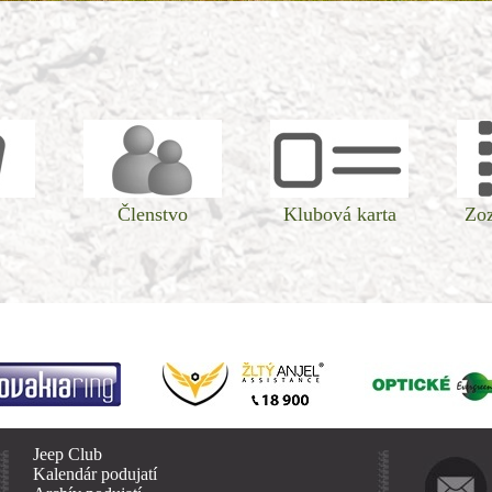
Členstvo
Klubová karta
Zo
Jeep Club
Kalendár podujatí