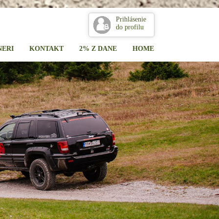
Prihlásenie
do profilu
NERI
KONTAKT
2% Z DANE
HOME