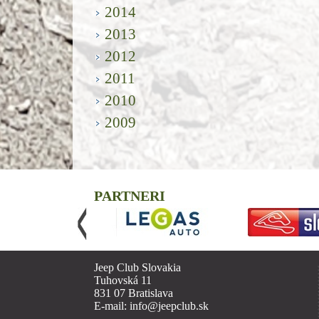
2014
2013
2012
2011
2010
2009
PARTNERI
Jeep Club Slovakia
Tuhovská 11
831 07 Bratislava
E-mail: info@jeepclub.sk