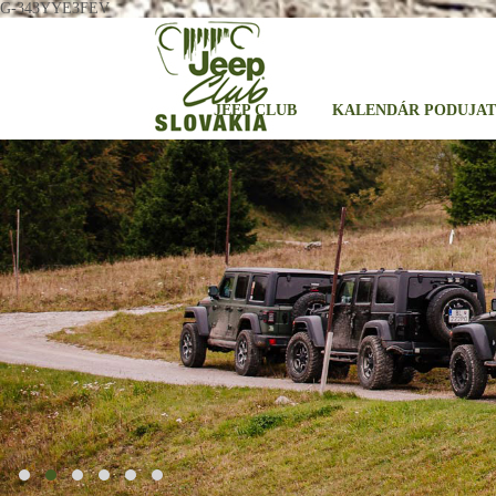
G-343YYE3FEV
JEEP CLUB
KALENDÁR PODUJAT