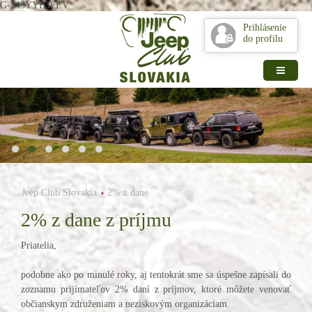
G-343YYE3FEV
Prihlásenie
do profilu
Jeep Club Slovakia
2% z dane
2% z dane z príjmu
Priatelia,
podobne ako po minulé roky, aj tentokrát sme sa úspešne zapísali do
zoznamu prijímateľov 2% daní z príjmov, ktoré môžete venovať
občianskym združeniam a neziskovým organizáciam.