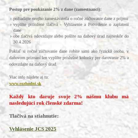
Postup pre poukázanie 2% z dane (zamestnanci):
požiadajte svojho zamestávateľa o ročné zúčtovanie dane z príjmu
vyplňte priložené tlačivá - Vyhlásenie a Potvrdenie o zaplatení
dane
obe tlačivá odovzdajte alebo pošlite na daňový úrad najneskôr do
30.4.2026
Pokiaľ si ročné zúčtovanie dane robíte sami ako fyzická osoba, v
daňovom priznaní len vyplňte príslušné kolonky pre darovanie 2% a
odovzdajte na daňový úrad.
Viac info nájdete aj tu:
www.rozhodni.sk
Každý kto daruje svoje 2% nášmu klubu má
nasledujúci rok členské zdarma!
Tlačivá na stiahnutie:
Vyhlásenie JCS 2025