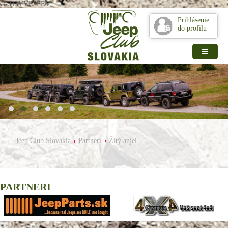
G-343YYE3FEV
Prihlásenie
do profilu
Jeep Club Slovakia
Partneri
Žltý anjel
PARTNERI