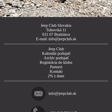
Jeep Club Slovakia
Tuhovská 11
831 07 Bratislava
E-mail: info@jeepclub.sk
Jeep Club
Kalendár podujatí
Archív podujatí
Registrácia do klubu
Partneri
Kontakt
2% z dane
info@jeepclub.sk