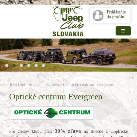
G-343YYE3FEV
Prihlásenie
do profilu
Jeep Club Slovakia
Partneri
Optické centrum Evergreen
Optické centrum Evergreen
30% zľava
Pre členov klubu platí
na slnečné a dioptrické