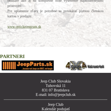
okuliare ako aj na kompletné očné vyšetrenie najmodernejšími
prístrojmi.
Pre uplatnenie zľavy je potrebné sa preukázať platnou členskou
kartou v predajni.
www.optickecentrum.sk
PARTNERI
Jeep Club Slovakia
Tuhovská 11
831 07 Bratislava
E-mail: info@jeepclub.sk
Jeep Club
Kalendár podujatí