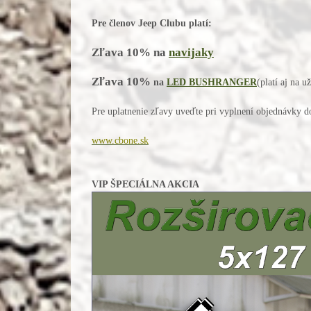
Pre členov Jeep Clubu platí:
Zľava 10% na
navijaky
Zľava 10%
na
LED BUSHRANGER
(platí aj na 
Pre uplatnenie zľavy uveďte pri vyplnení objednávky do
www.cbone.sk
VIP ŠPECIÁLNA AKCIA