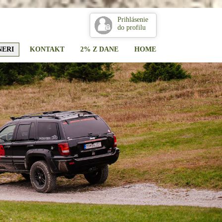
Prihlásenie
do profilu
NERI
KONTAKT
2% Z DANE
HOME