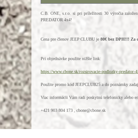
C.B. ONE, s.r.o. si pri príležitosti 30 výročia zal
PREDATOR 4x4!
Cena pre členov JEEP CLUBU je
80€ bez DPH!!! Za c
Pri objednávke použite nižšie link:
https://www.cbone.sk/rozsirovacie-podlozky-predator-
Použite promo kód JEEPCLUB25 a do poznámky zadajte
Viac informácii Vám radi poskytnú telefonicky alebo 
+421 903 804 173 , cbone@cbone.sk