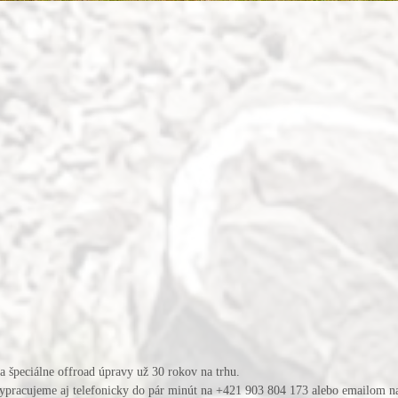
a a špeciálne offroad úpravy už 30 rokov na trhu.
ypracujeme aj telefonicky do pár minút na +421 903 804 173 alebo emailom 