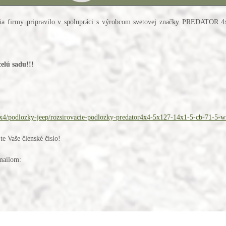
oženia firmy pripravilo v spolupráci s výrobcom svetovej značky PREDATOR 
elú sadu!!!
4x4/podlozky-jeep/rozsirovacie-podlozky-predator4x4-5x127-14x1-5-cb-71-5-wr
 Vaše členské číslo!
emailom: