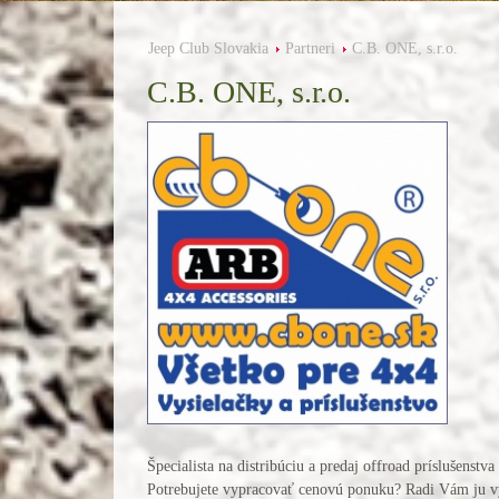
Jeep Club Slovakia
Partneri
C.B. ONE, s.r.o.
C.B. ONE, s.r.o.
Špecialista na distribúciu a predaj offroad príslušenstv
Potrebujete vypracovať cenovú ponuku? Radi Vám ju v