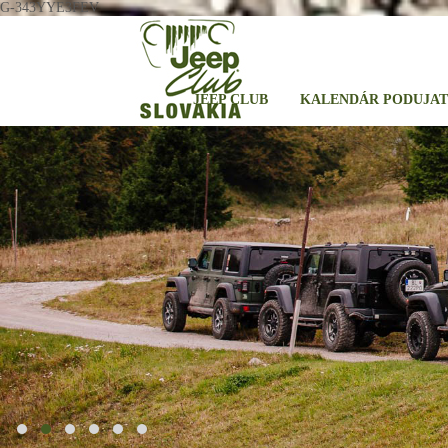
G-343YYE3FEV
JEEP CLUB
KALENDÁR PODUJAT