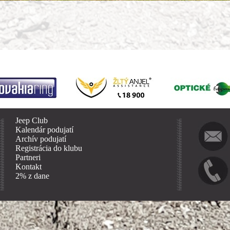
Jeep Club
Kalendár podujatí
Archív podujatí
Registrácia do klubu
Partneri
Kontakt
2% z dane