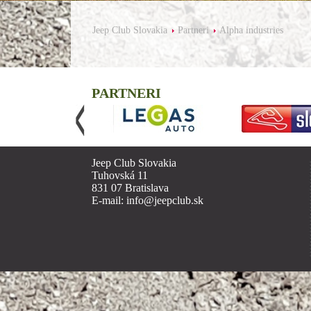
Jeep Club Slovakia
Partneri
Alpha industries
PARTNERI
Jeep Club Slovakia
Tuhovská 11
831 07 Bratislava
E-mail: info@jeepclub.sk