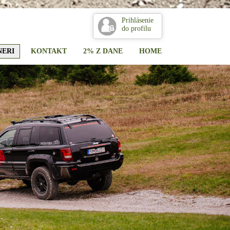
Prihlásenie
do profilu
NERI
KONTAKT
2% Z DANE
HOME