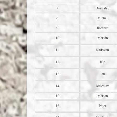
7
Branislav
8
Michal
9
Richard
10
Marián
11
Radovan
12
Iľja
13
Jan
14
Miloslav
15
Marian
16
Peter