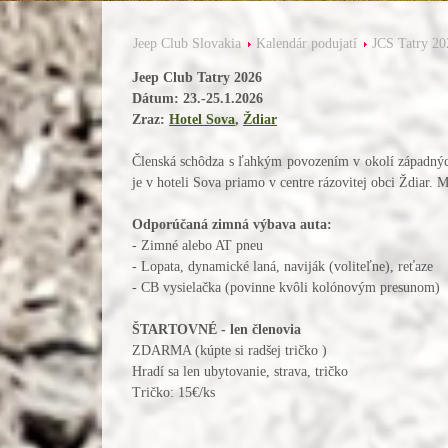
Jeep Club Slovakia
Kalendár podujatí
JCS Tatry 20
Jeep Club Tatry 2026
Dátum: 23.-25.1.2026
Zraz:
Hotel Sova
,
Ždiar
Členská schôdza s ľahkým povozením v okolí západných 
je v hoteli Sova priamo v centre rázovitej obci Ždiar. 
Odporúčaná zimná výbava auta:
- Zimné alebo AT pneu
- Lopata, dynamické laná, naviják (voliteľne), reťaze
- CB vysielačka (povinne kvôli kolónovým presunom)
ŠTARTOVNÉ - len členovia
ZDARMA (kúpte si radšej tričko )
Hradí sa len ubytovanie, strava, tričko
Tričko: 15€/ks