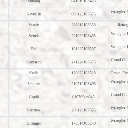
Mikolaj
041019JCS423
Wrangler 
Kavuljak
090125JCS575
Veselý
280818JCS368
Reneg
Wrangler 
Svitek
291020JCS465
Wrangler 
Raj
101225JCS597
Grand Ch
Komarov
241224JCS573
Kašša
120822JCS518
Grand Ch
Wrangler 
Schutze
210519JCS405
Grand Ch
Cagáň
010709jcs045
Wrangler 
Peltzner
260123JCS525
Wrangler 
Dillinger
170514JCS240