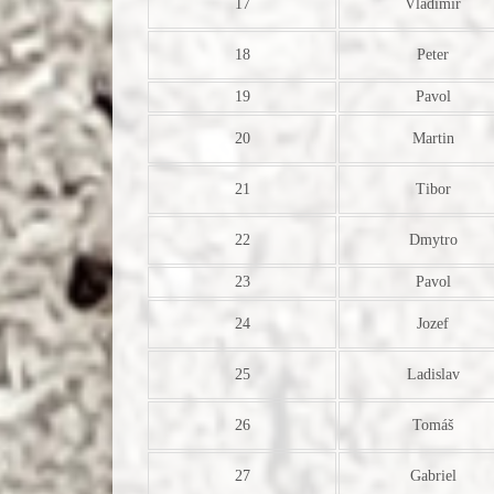
17
Vladimir
18
Peter
19
Pavol
20
Martin
21
Tibor
22
Dmytro
23
Pavol
24
Jozef
25
Ladislav
26
Tomáš
27
Gabriel