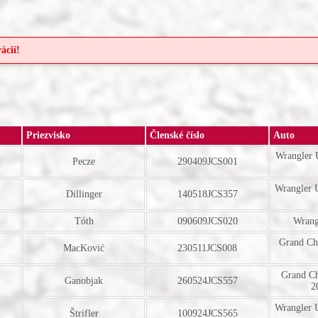
ácií!
Priezvisko
Členské číslo
Auto
Wrangler 
Pecze
290409JCS001
Wrangler 
Dillinger
140518JCS357
Tóth
090609JCS020
Wrang
Grand Ch
MacKović
230511JCS008
Grand C
Ganobjak
260524JCS557
2
Wrangler 
Štrifler
100924JCS565