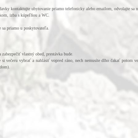
adavky kontaktujte ubytovanie priamo telefonicky alebo emailom, odvolajte sa 
atkom, izba s kúpeľňou a WC.
te sa priamo u poskytovateľa.
ba zabezpečiť vlastný obed, prestávka bude.
lne si večeru vybrať a nahlásiť vopred ráno, nech nemusíte dlho čakať potom v
odom).