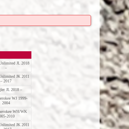
Unlimited JL 2018
–
Unlimited JK 2011
– 2017
ler JL 2018 –
erokee WJ 1999-
2004
herokee WH/WK
005-2010
Unlimited JK 2011