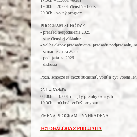
17.00h – 19.00h večera
19.00h – 20.00h členská schôdza
20.00h - voľný program
PROGRAM SCHÓDZE
- prehľad hospodárenia 2025
- stav členskej základne
- voľba členov predsedníctva, predsedu/podpredsedu, r
- sumár akcií za 2025
- podujatia na 2026
- diskusia
Pozn. schôdze sa môžu zúčastniť, voliť a byť volení le
25.1 – Nedeľa
08:00h – 10:00h raňajky pre ubytovaných
10:00h – odchod, voľný program
ZMENA PROGRAMU VYHRADENÁ.
FOTOGALÉRIA Z PODUJATIA