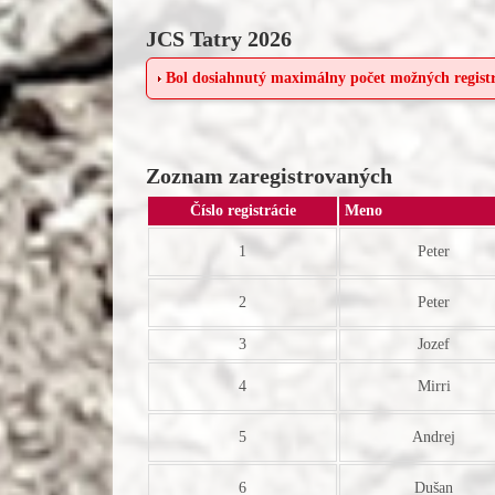
JCS Tatry 2026
Bol dosiahnutý maximálny počet možných registr
Zoznam zaregistrovaných
Číslo registrácie
Meno
1
Peter
2
Peter
3
Jozef
4
Mirri
5
Andrej
6
Dušan