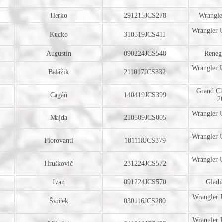
Herko
291215JCS278
Wrangle
Wrangler 
Kucko
310519JCS411
Augustín
090224JCS548
Reneg
Wrangler 
Balážik
211017JCS332
Grand C
Cagáň
140419JCS399
2
Wrangler 
Majda
210509JCS005
Wrangler 
Fiorovanti
181118JCS379
Wrangler 
Hruškovič
231224JCS572
Ivan
091224JCS570
Gladi
Wrangler 
Švrček
030116JCS280
Wrangler 