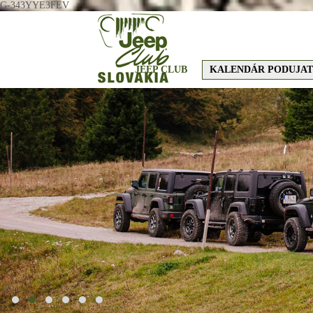
G-343YYE3FEV
JEEP CLUB
KALENDÁR PODUJAT