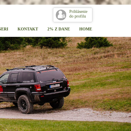
Prihlásenie
do profilu
NERI
KONTAKT
2% Z DANE
HOME