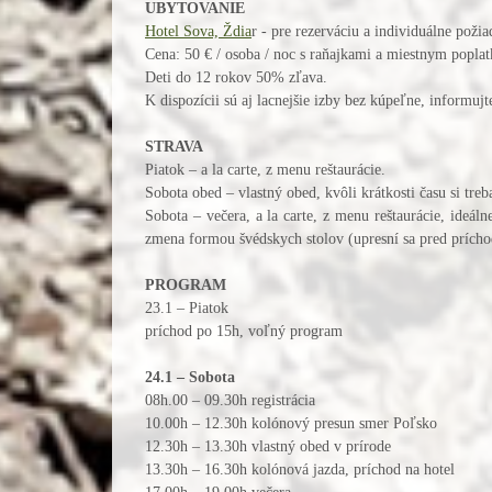
UBYTOVANIE
Hotel Sova, Ždia
r - pre rezerváciu a individuálne poži
Cena: 50 € / osoba / noc s raňajkami a miestnym popl
Deti do 12 rokov 50% zľava.
K dispozícii sú aj lacnejšie izby bez kúpeľne, informuj
STRAVA
Piatok – a la carte, z menu reštaurácie.
Sobota obed – vlastný obed, kvôli krátkosti času si tre
Sobota – večera, a la carte, z menu reštaurácie, ideá
zmena formou švédskych stolov (upresní sa pred prích
PROGRAM
23.1 – Piatok
príchod po 15h, voľný program
24.1 – Sobota
08h.00 – 09.30h registrácia
10.00h – 12.30h kolónový presun smer Poľsko
12.30h – 13.30h vlastný obed v prírode
13.30h – 16.30h kolónová jazda, príchod na hotel