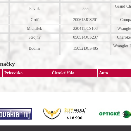
Grand Ch
Pavlík
555
Gróf
200613JCS201
Compa
Michálek
220411JCS108
Wrangle
Strojny
050514JCS237
Cheroke
Wrangler 
Bodnár
150521JCS485
značky
Priezvisko
Členské číslo
Auto